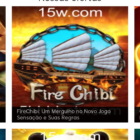
FireChibi: Um Mergulho no Novo Jogo
Sensação e Suas Regras
Descubra o universo de FireChibi, um
novo jogo que combina desafios
emocionantes e estratégias inovadoras.