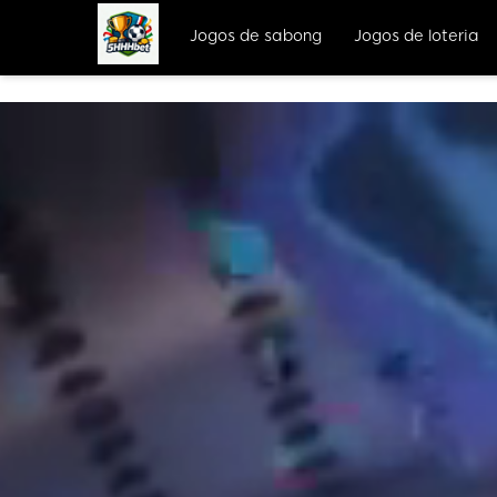
Jogos de sabong
Jogos de loteria