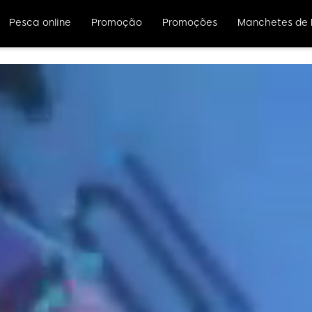
Pesca online
Promoção
Promoções
Manchetes de 