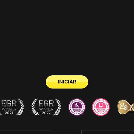
INICIAR