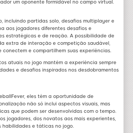
gador um oponente formidável no campo virtual.
 incluindo partidas solo, desafios multiplayer e
 aos jogadores diferentes desafios e
s estratégicas e de reação. A possibilidade de
a extra de interação e competição saudável,
e conectem e compartilhem suas experiências.
tos atuais no jogo mantém a experiência sempre
idades e desafios inspirados nos desdobramentos
allFever, eles têm a oportunidade de
onalização não só inclui aspectos visuais, mas
icas que podem ser desenvolvidas com o tempo.
 os jogadores, dos novatos aos mais experientes,
habilidades e táticas no jogo.