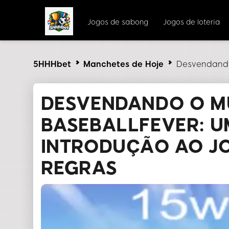
Jogos de sabong
Jogos de loteria
5HHHbet
Manchetes de Hoje
Desvendando
DESVENDANDO O M
BASEBALLFEVER: 
INTRODUÇÃO AO JO
REGRAS