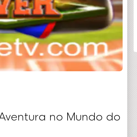
COMPARTILHAR
 Aventura no Mundo do