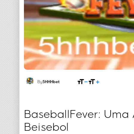
By
5HHHbet
BaseballFever: Uma
Beisebol