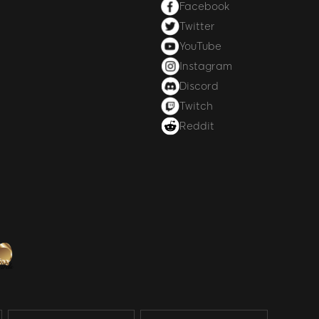
Facebook
Twitter
YouTube
Instagram
Discord
Twitch
Reddit