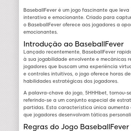
BaseballFever é um jogo fascinante que leva 
interativa e emocionante. Criado para captu
o BaseballFever oferece aos jogadores a opo
emocionantes.
Introdução ao BaseballFever
Lançado recentemente, BaseballFever rapida
à sua jogabilidade envolvente e mecânicas rea
jogadores que buscam uma experiência virtual
e controles intuitivos, o jogo oferece horas 
habilidades estratégicas dos jogadores.
A palavra-chave do jogo, 5HHHbet, tornou-se
referindo-se a um conjunto especial de estr
partidas. Esta característica única aumenta 
que jogadores desenvolvam táticas personali
Regras do Jogo BaseballFever