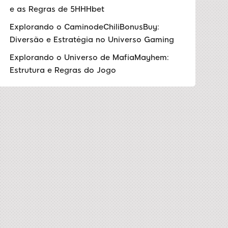
e as Regras de 5HHHbet
Explorando o CaminodeChiliBonusBuy:
Diversão e Estratégia no Universo Gaming
Explorando o Universo de MafiaMayhem:
Estrutura e Regras do Jogo