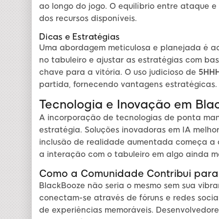
ao longo do jogo. O equilíbrio entre ataque e
dos recursos disponíveis.
Dicas e Estratégias
Uma abordagem meticulosa e planejada é ac
no tabuleiro e ajustar as estratégias com 
chave para a vitória. O uso judicioso de
5HHH
partida, fornecendo vantagens estratégicas.
Tecnologia e Inovação em Bla
A incorporação de tecnologias de ponta man
estratégia. Soluções inovadoras em IA melho
inclusão de realidade aumentada começa a d
a interação com o tabuleiro em algo ainda ma
Como a Comunidade Contribui para
BlackBooze não seria o mesmo sem sua vibr
conectam-se através de fóruns e redes sociai
de experiências memoráveis. Desenvolvedor