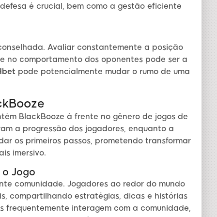
 defesa é crucial, bem como a gestão eficiente
onselhada. Avaliar constantemente a posição
base no comportamento dos oponentes pode ser a
bet
pode potencialmente mudar o rumo de uma
ckBooze
tém BlackBooze à frente no gênero de jogos de
ram a progressão dos jogadores, enquanto a
ar os primeiros passos, prometendo transformar
is imersivo.
 o Jogo
ante comunidade. Jogadores ao redor do mundo
s, compartilhando estratégias, dicas e histórias
es frequentemente interagem com a comunidade,