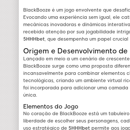
BlackBooze é um jogo envolvente que desafia 
Evocando uma experiência sem igual, ele ca
mecânicas inovadoras e dinâmicas interativ
recebido atenção por sua jogabilidade intri
5HHHbet
, que desempenha um papel crucial
Origem e Desenvolvimento de
Lançado em meio a um cenário de crescente 
BlackBooze surge como uma proposta difere
incansavelmente para combinar elementos cl
tecnológicas, criando um ambiente virtual ri
foi incorporada para adicionar uma camada 
única.
Elementos do Jogo
No coração de BlackBooze está um tabuleiro 
liberdade de escolher seus personagens, cada
uso estratégico de
5HHHbet
permite aos joga