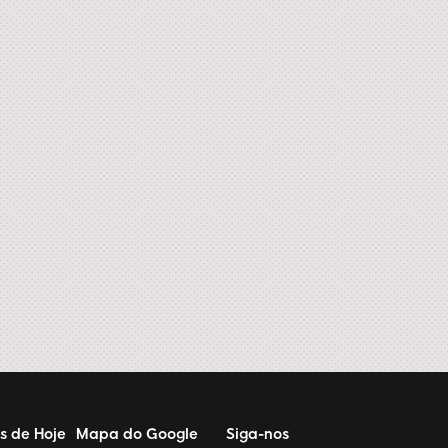
s de Hoje
Mapa do Google
Siga-nos