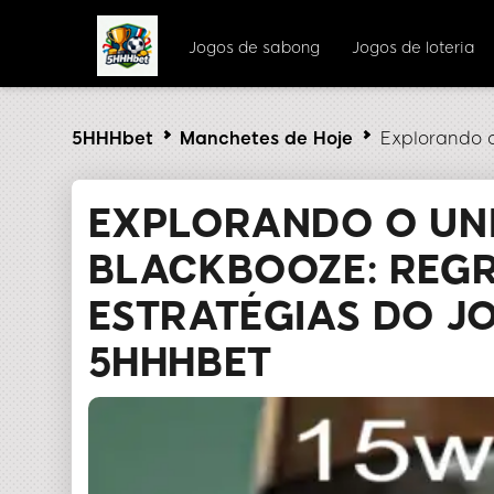
Jogos de sabong
Jogos de loteria
5HHHbet
Manchetes de Hoje
Explorando 
EXPLORANDO O UN
BLACKBOOZE: REGR
ESTRATÉGIAS DO 
5HHHBET