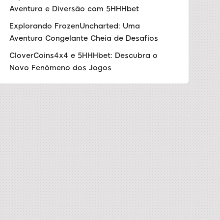
Aventura e Diversão com 5HHHbet
Explorando FrozenUncharted: Uma
Aventura Congelante Cheia de Desafios
CloverCoins4x4 e 5HHHbet: Descubra o
Novo Fenômeno dos Jogos