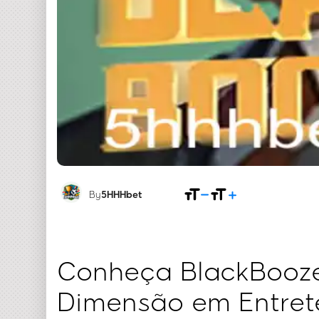
By
5HHHbet
Conheça BlackBooz
Dimensão em Entret