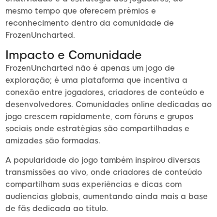
mesmo tempo que oferecem prêmios e
reconhecimento dentro da comunidade de
FrozenUncharted.
Impacto e Comunidade
FrozenUncharted não é apenas um jogo de
exploração; é uma plataforma que incentiva a
conexão entre jogadores, criadores de conteúdo e
desenvolvedores. Comunidades online dedicadas ao
jogo crescem rapidamente, com fóruns e grupos
sociais onde estratégias são compartilhadas e
amizades são formadas.
A popularidade do jogo também inspirou diversas
transmissões ao vivo, onde criadores de conteúdo
compartilham suas experiências e dicas com
audiencias globais, aumentando ainda mais a base
de fãs dedicada ao título.