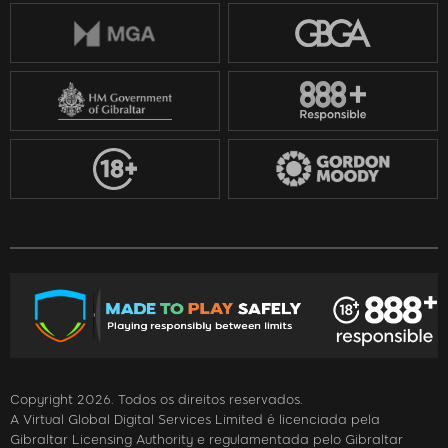
Copyright 2026. Todos os direitos reservados.
A Virtual Global Digital Services Limited é licenciada pela
Gibraltar Licensing Authority e regulamentada pelo Gibraltar