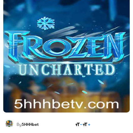
COMPARTILHAR
By
5HHHbet