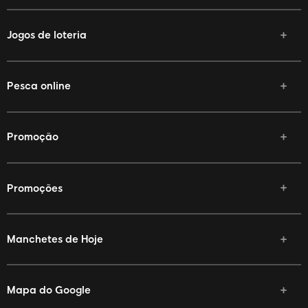
Jogos de loteria
Pesca online
Promoção
Promoções
Manchetes de Hoje
Mapa do Google