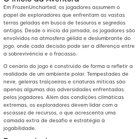
Em FrozenUncharted, os jogadores assumem o
papel de exploradores que enfrentam as vastas
terras geladas em busca de tesouros e segredos
antigos. Desde o início da jornada, os jogadores são
envolvidos na atmosfera gélida e deslumbrante do
jogo, onde cada decisão pode ser a diferença entre
a sobrevivência e o fracasso.
O cenário do jogo é construído de forma a refletir a
realidade de um ambiente polar. Tempestades de
neve, geleiras traiçoeiras e criaturas míticas são
apenas algumas das adversidades enfrentadas
pelos jogadores. Além das condições climáticas
extremas, os exploradores devem lidar com a
escassez de recursos, o que acrescenta uma
camada extra de desafio e estratégia à
jogabilidade.