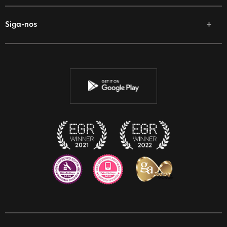
Siga-nos
Facebook
Twitter
YouTube
Instagram
Discord
Twitch
Reddit