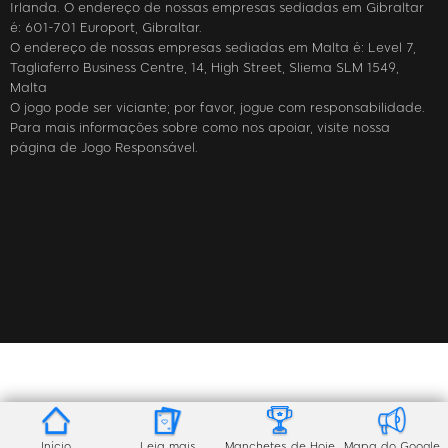
Irlanda. O endereço de nossas empresas sediadas em Gibraltar
é: 601-701 Europort, Gibraltar.
O endereço de nossas empresas sediadas em Malta é: Level 7,
Tagliaferro Business Centre, 14, High Street, Sliema SLM 1549,
Malta
O jogo pode ser viciante; por favor, jogue com responsabilidade.
Para mais informações sobre como nos apoiar, visite nossa
página de Jogo Responsável.
Início
Leia mais
Manchetes de Hoje
Mapa do Google