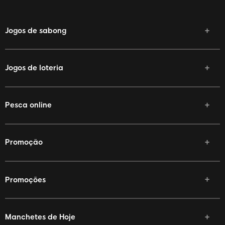
Jogos de sabong
Jogos de loteria
Pesca online
Promoção
Promoções
Manchetes de Hoje