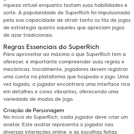
riqueza virtual enquanto testam suas habilidades e
sorte. A popularidade de SuperRich foi impulsionada
pela sua capacidade de atrair tanto os fãs de jogos
de estratégia quanto aqueles que apreciam jogos
de azar tradicionais.
Regras Essenciais do SuperRich
Para aproveitar ao máximo o que SuperRich tem a
oferecer, é importante compreender suas regras e
mecânicas. Inicialmente, jogadores devem registrar
uma conta na plataforma que hospeda o jogo. Uma
vez logado, o jogador encontrará uma interface rica
em detalhes e cores vibrantes, oferecendo uma
variedade de modos de jogo.
Criação de Personagem
No início do SuperRich, cada jogador deve criar um
avatar. Este avatar representa o jogador nas
diversas interações online, e as escolhas feitas