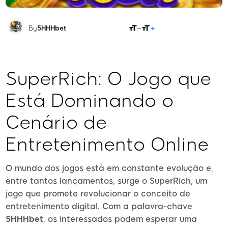
COMPARTILHAR
By
5HHHbet
SuperRich: O Jogo que
Está Dominando o
Cenário de
Entretenimento Online
O mundo dos jogos está em constante evolução e,
entre tantos lançamentos, surge o SuperRich, um
jogo que promete revolucionar o conceito de
entretenimento digital. Com a palavra-chave
5HHHbet
, os interessados podem esperar uma