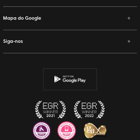
Mapa do Google
Siga-nos
Facebook
Twitter
YouTube
Instagram
Discord
Twitch
Reddit