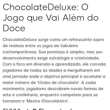
ChocolateDeluxe: O
Jogo que Vai Além do
Doce
ChocolateDeluxe surge como um refrescante sopro
de realeza entre os jogos de tabuleiro
contemporâneos. Sua premissa é simples, mas seu
desenvolvimento exige estratégia e criatividade.
Com o foco em diversão e aprendizado, ele convida
jogadores de todas as idades a mergulharem em
uma jornada onde o objetivo principal é acumular o
maior número de 'títulos de chocolate'. A cada
movimento, jogadores descobrem novas formas de
arte e confeitaria, enquanto competem para se
tornarem o 'Mestre Chocolateiro'.