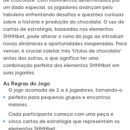
de chocolate. Com movimentos determinados por
um dado especial, os jogadores avançam pelo
tabuleiro enfrentando desafios e questões curiosas
sobre a história e produção do chocolate. O uso de
cartas de estratégia, baseadas nos elementos
5HHHbet, pode alterar o rumo do jogo ao introduzir
novas dinâmicas e oportunidades inesperadas. Para
vencer, é crucial coletar três 'títulos de chocolate'
antes dos outros, o que significa ter uma
combinação perfeita dos elementos 5HHHbet em
suas jogadas.
As Regras do Jogo
O jogo acomoda de 2 a 6 jogadores, tornando-o
perfeito para pequenos grupos e encontros
maiores.
Cada participante começa com uma peça e
cinco cartas de estratégia que representam os
elementos 5HHHbet.