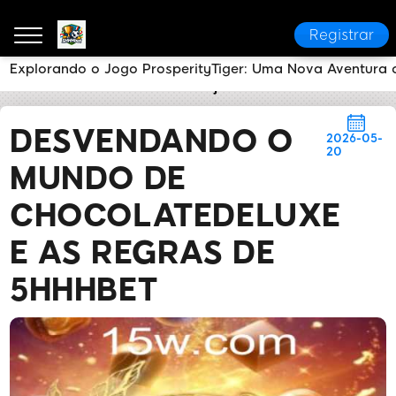
Registrar
Explorando o Jogo ProsperityTiger: Uma Nova Aventura
5HHHbet
Manchetes de Hoje
Desvendando o Mund
DESVENDANDO O
2026-05-
20
MUNDO DE
CHOCOLATEDELUXE
E AS REGRAS DE
5HHHBET