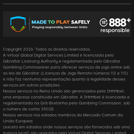
Copyright 2026. Todos os direitos reservados.
A Virtual Global Digital Services Limited é licenciada pela
Gibraltar Licensing Authority e regulamentada pelo Gibraltar
Gambling Commissioner para oferecer serviços de jogo online sob
as leis de Gibraltar (Licenças de Jogo Remoto números 112 e 113)
e não faz nenhuma representação quanto à legalidade desses
serviços em outras jurisdições.
Nossos serviços no Reino Unido são gerenciados pela 5HHHbet,
uma empresa constituída em Gibraltar. A 5HHHbet é licenciada e
regulamentada na Grã-Bretanha pela Gambling Commission, sob
o número de conta 39028.
Nossos serviços nos estados membros do Mercado Comum da
União Europeia
(exceto em estados onde nossos serviços são fornecidos sob uma
licença local) são operados pela Virtual Digital Services Limited,