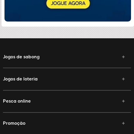
Jogos de sabong
Jogos de loteria
Pesca online
Promoção