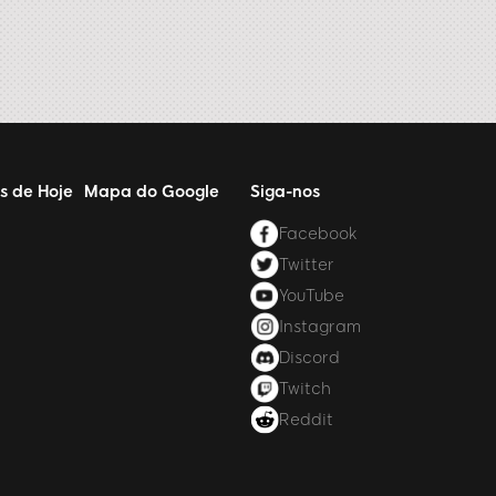
s de Hoje
Mapa do Google
Siga-nos
Facebook
Twitter
YouTube
Instagram
Discord
Twitch
Reddit