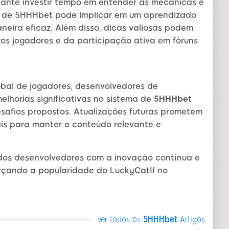
ante investir tempo em entender as mecânicas e
ma de 5HHHbet pode implicar em um aprendizado
neira eficaz. Além disso, dicas valiosas podem
ros jogadores e da participação ativa em fóruns
bal de jogadores, desenvolvedores de
lhorias significativas no sistema de
5HHHbet
desafios propostos. Atualizações futuras prometem
is para manter o conteúdo relevante e
dos desenvolvedores com a inovação contínua e
orçando a popularidade do LuckyCatII no
ver todos os
5HHHbet
Artigos