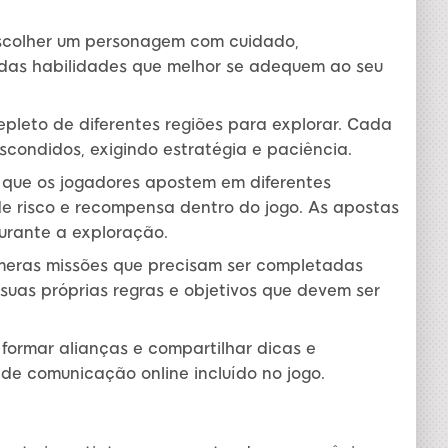
scolher um personagem com cuidado,
 das habilidades que melhor se adequem ao seu
pleto de diferentes regiões para explorar. Cada
escondidos, exigindo estratégia e paciência.
 que os jogadores apostem em diferentes
de risco e recompensa dentro do jogo. As apostas
urante a exploração.
meras missões que precisam ser completadas
suas próprias regras e objetivos que devem ser
ormar alianças e compartilhar dicas e
de comunicação online incluído no jogo.