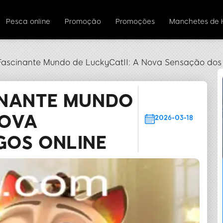
Pesca online
Promoção
Promoções
Manchetes de 
Fascinante Mundo de LuckyCatII: A Nova Sensação dos 
INANTE MUNDO
NOVA
2026-03-18
GOS ONLINE