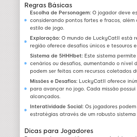
Regras Básicas
Escolha de Personagem:
O jogador deve e
considerando pontos fortes e fracos, além
estilo de jogo.
Exploração:
O mundo de LuckyCatII está re
região oferece desafios únicos e tesouros 
Sistema de 5HHHbet:
Este sistema permite
cenários ou desafios, aumentando o nível 
podem ser feitas com recursos coletados d
Missões e Desafios:
LuckyCatII oferece inú
para avançar no jogo. Cada missão possui 
alcançados.
Interatividade Social:
Os jogadores podem f
estratégias através de um robusto sistema 
Dicas para Jogadores