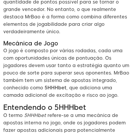
quantidade de pontos possível para se tornar o
grande vencedor. No entanto, o que realmente
destaca MrBao é a forma como combina diferentes
elementos de jogabilidade para criar algo
verdadeiramente único.
Mecânica de Jogo
O jogo é composto por várias rodadas, cada uma
com oportunidades únicas de pontuação. Os
jogadores devem usar tanto a estratégia quanto um
pouco de sorte para superar seus oponentes. MrBao
também tem um sistema de apostas integrado,
conhecido como
5HHHbet
, que adiciona uma
camada adicional de excitação e risco ao jogo.
Entendendo o 5HHHbet
O termo
5HHHbet
refere-se a uma mecânica de
apostas interna no jogo, onde os jogadores podem
fazer apostas adicionais para potencialmente