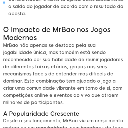
o saldo do jogador de acordo com o resultado da
aposta.
O Impacto de MrBao nos Jogos
Modernos
MrBao não apenas se destaca pela sua
jogabilidade única, mas também está sendo
reconhecido por sua habilidade de reunir jogadores
de diferentes faixas etárias, graças aos seus
mecanismos fáceis de entender mas difíceis de
dominar. Esta combinação tem ajudado o jogo a
criar uma comunidade vibrante em torno de si, com
competições online e eventos ao vivo que atraem
milhares de participantes.
A Popularidade Crescente
Desde o seu lançamento, MrBao viu um crescimento
meteórico em popularidade, com jogadores de todo