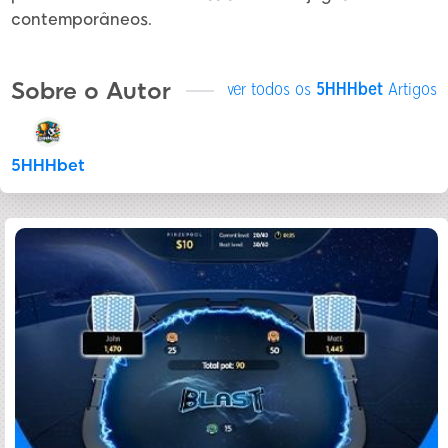
contemporâneos.
Sobre o Autor
ver todos os
5HHHbet
Artigos
5HHHbet