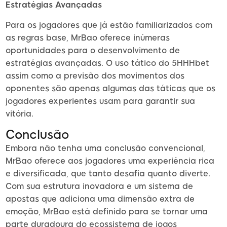
Estratégias Avançadas
Para os jogadores que já estão familiarizados com
as regras base, MrBao oferece inúmeras
oportunidades para o desenvolvimento de
estratégias avançadas. O uso tático do 5HHHbet
assim como a previsão dos movimentos dos
oponentes são apenas algumas das táticas que os
jogadores experientes usam para garantir sua
vitória.
Conclusão
Embora não tenha uma conclusão convencional,
MrBao oferece aos jogadores uma experiência rica
e diversificada, que tanto desafia quanto diverte.
Com sua estrutura inovadora e um sistema de
apostas que adiciona uma dimensão extra de
emoção, MrBao está definido para se tornar uma
parte duradoura do ecossistema de jogos