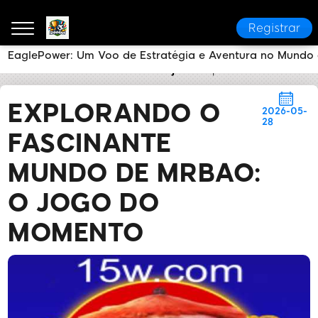
Registrar
EaglePower: Um Voo de Estratégia e Aventura no Mundo
5HHHbet
Manchetes de Hoje
Explorando o Fasci
EXPLORANDO O
2026-05-
28
FASCINANTE
MUNDO DE MRBAO:
O JOGO DO
MOMENTO