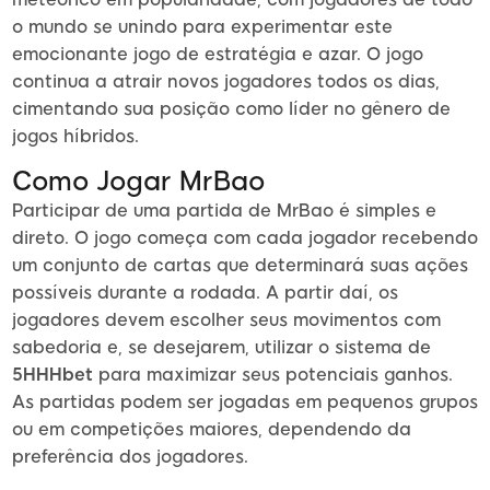
o mundo se unindo para experimentar este
emocionante jogo de estratégia e azar. O jogo
continua a atrair novos jogadores todos os dias,
cimentando sua posição como líder no gênero de
jogos híbridos.
Como Jogar MrBao
Participar de uma partida de MrBao é simples e
direto. O jogo começa com cada jogador recebendo
um conjunto de cartas que determinará suas ações
possíveis durante a rodada. A partir daí, os
jogadores devem escolher seus movimentos com
sabedoria e, se desejarem, utilizar o sistema de
5HHHbet
para maximizar seus potenciais ganhos.
As partidas podem ser jogadas em pequenos grupos
ou em competições maiores, dependendo da
preferência dos jogadores.