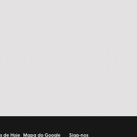
s de Hoje
Mapa do Google
Siga-nos