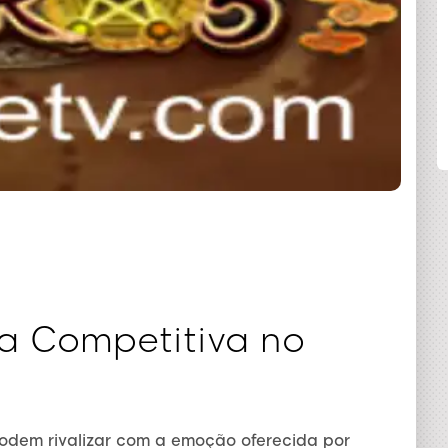
COMPARTILHAR
a Competitiva no
podem rivalizar com a emoção oferecida por