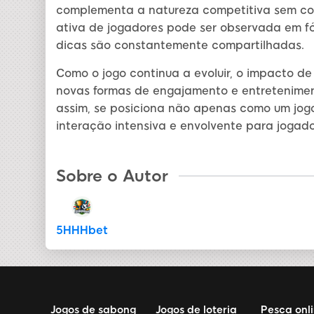
complementa a natureza competitiva sem com
ativa de jogadores pode ser observada em fór
dicas são constantemente compartilhadas.
Como o jogo continua a evoluir, o impacto de
novas formas de engajamento e entretenimen
assim, se posiciona não apenas como um jog
interação intensiva e envolvente para jogador
Sobre o Autor
5HHHbet
Jogos de sabong
Jogos de loteria
Pesca onl