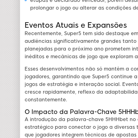
etapas é declarado vencedor, porém desafi
prolongar o jogo ou alterar as condições de 
Eventos Atuais e Expansões
Recentemente, Super5 tem sido destaque em 
audiências significativamente grandes tanto
planejadas para o próximo ano prometem intr
inéditos e mecânicas de jogo que exploram 
Esses desenvolvimentos não só mantêm a c
jogadores, garantindo que Super5 continue a 
jogos de estratégia e interação social. Eve
cresce rapidamente, reflexo da adaptabilida
constantemente.
O Impacto da Palavra-Chave 5HHHb
A introdução da palavra-chave 5HHHbet no 
estratégico para conectar o jogo a diversas
que jogadores integrem técnicas de apostas