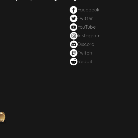
Facebook
Twitter
YouTube
Instagram
Discord
Twitch
Reddit