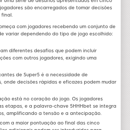
r uma série de desafios apresentados em cinco
 jogadores são encarregados de tomar decisões
final.
omeça com jogadores recebendo um conjunto de
de variar dependendo do tipo de jogo escolhido:
am diferentes desafios que podem incluir
ções com outros jogadores, exigindo uma
antes de Super5 é a necessidade de
, onde decisões rápidas e eficazes podem mudar
ção está no coração do jogo. Os jogadores
s etapas, e a palavra-chave 5HHHbet se integra
os, amplificando a tensão e a antecipação.
com a maior pontuação ao final das cinco