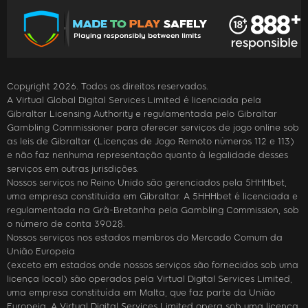
Copyright 2026. Todos os direitos reservados.
A Virtual Global Digital Services Limited é licenciada pela
Gibraltar Licensing Authority e regulamentada pelo Gibraltar
Gambling Commissioner para oferecer serviços de jogo online sob
as leis de Gibraltar (Licenças de Jogo Remoto números 112 e 113)
e não faz nenhuma representação quanto à legalidade desses
serviços em outras jurisdições.
Nossos serviços no Reino Unido são gerenciados pela 5HHHbet,
uma empresa constituída em Gibraltar. A 5HHHbet é licenciada e
regulamentada na Grã-Bretanha pela Gambling Commission, sob
o número de conta 39028.
Nossos serviços nos estados membros do Mercado Comum da
União Europeia
(exceto em estados onde nossos serviços são fornecidos sob uma
licença local) são operados pela Virtual Digital Services Limited,
uma empresa constituída em Malta, que faz parte da União
Europeia. A Virtual Digital Services Limited opera sob uma licença