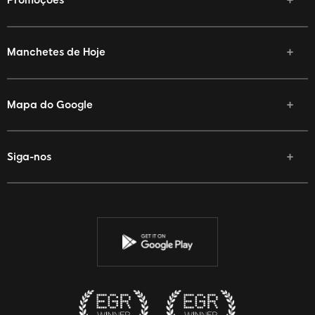
Promoções
Manchetes de Hoje
Mapa do Google
Siga-nos
Facebook
Twitter
YouTube
Instagram
Discord
Twitch
Reddit