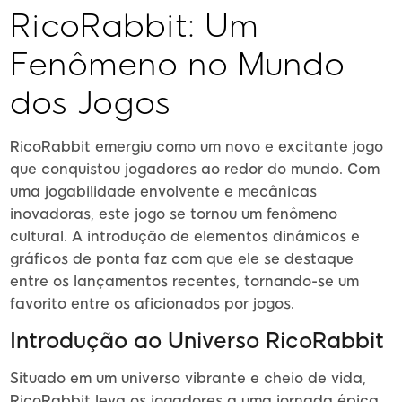
RicoRabbit: Um
Fenômeno no Mundo
dos Jogos
RicoRabbit emergiu como um novo e excitante jogo
que conquistou jogadores ao redor do mundo. Com
uma jogabilidade envolvente e mecânicas
inovadoras, este jogo se tornou um fenômeno
cultural. A introdução de elementos dinâmicos e
gráficos de ponta faz com que ele se destaque
entre os lançamentos recentes, tornando-se um
favorito entre os aficionados por jogos.
Introdução ao Universo RicoRabbit
Situado em um universo vibrante e cheio de vida,
RicoRabbit leva os jogadores a uma jornada épica