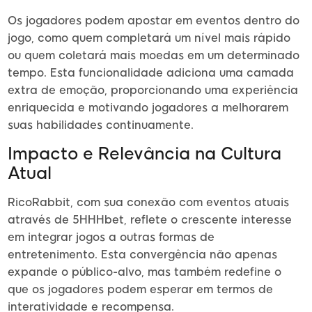
Os jogadores podem apostar em eventos dentro do
jogo, como quem completará um nível mais rápido
ou quem coletará mais moedas em um determinado
tempo. Esta funcionalidade adiciona uma camada
extra de emoção, proporcionando uma experiência
enriquecida e motivando jogadores a melhorarem
suas habilidades continuamente.
Impacto e Relevância na Cultura
Atual
RicoRabbit, com sua conexão com eventos atuais
através de 5HHHbet, reflete o crescente interesse
em integrar jogos a outras formas de
entretenimento. Esta convergência não apenas
expande o público-alvo, mas também redefine o
que os jogadores podem esperar em termos de
interatividade e recompensa.